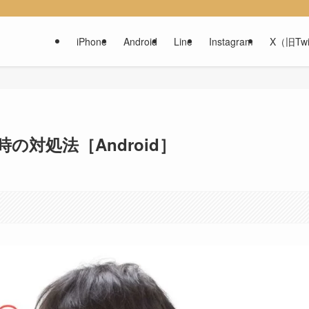
iPhone
Android
Line
Instagram
X（旧Twi
対処法［Android］