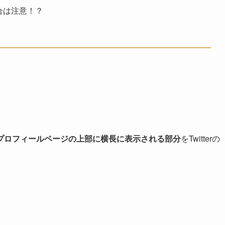
場合は注意！？
トのプロフィールページの上部に横長に表示される部分
をTwitterの