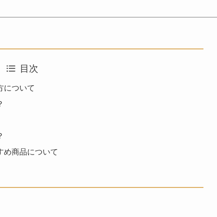
目次
方について
？
？
すめ商品について