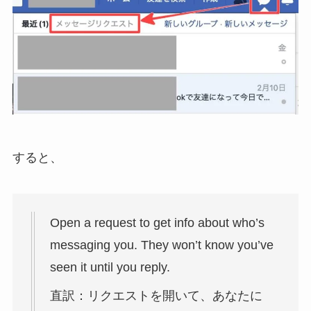
すると、
Open a request to get info about who’s
messaging you. They won’t know you’ve
seen it until you reply.
直訳：
リクエストを開いて、あなたに